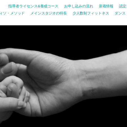
指導者ライセンス&養成コース
お申し込みの流れ
新着情報
認定
ィソ・メソッド
メインスタジオの特長
少人数制フィットネス
ダンス