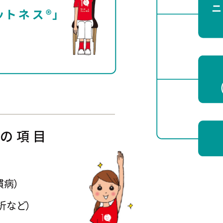
善の項目
慣病）
折など）