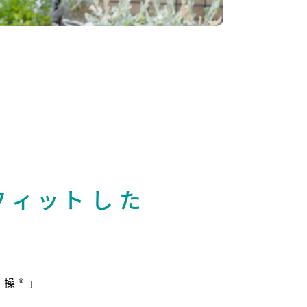
フィットした
操®」