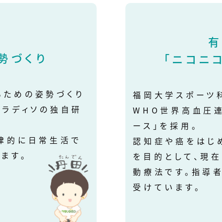
有
勢づくり
「ニコニ
るための姿勢づくり
福岡大学スポーツ
パラディソの独自研
WHO世界高血圧
ース」を採用。
律的に日常生活で
認知症や癌をはじ
ます。
を目的として、現
動療法です。指導
受けています。