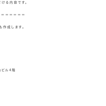
だける内容です。
＝＝＝＝＝＝＝
も作成します。
山ビル4階