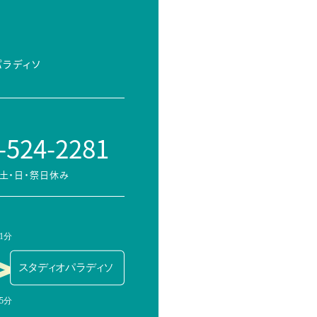
パラディソ
-524-2281
土・日・祭日休み