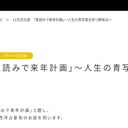
せ
11月文化部 「星読みで来年計画」～人生の青写真を持つ意味は～
パラディソ文化部
星読みで来年計画」～人生の青
読みで来年計画」と題し、
西洋占星術のお話を伺います。