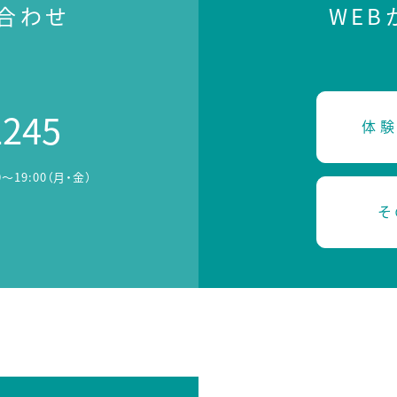
合わせ
WE
2245
体験
0～19:00（月・金）
そ