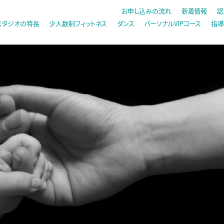
お申し込みの流れ
新着情報
認
スタジオの特長
少人数制フィットネス
ダンス
パーソナルVIPコース
指導