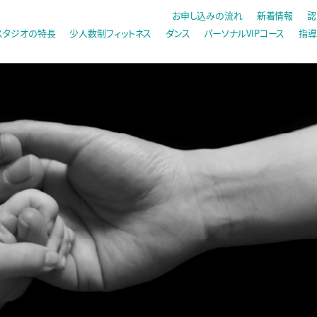
お申し込みの流れ
新着情報
認
スタジオの特長
少人数制フィットネス
ダンス
パーソナルVIPコース
指導