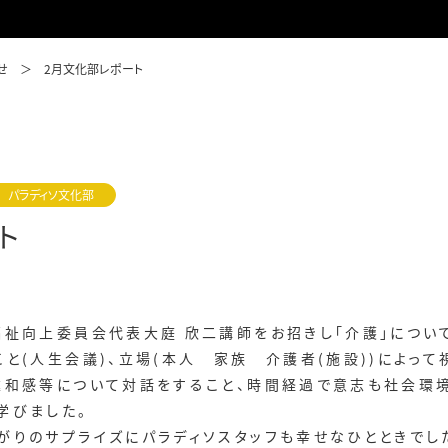
せ
2月文化部レポート
パラディソ文化部
ト
福祉向上委員会代表大庭 欣二講師をお招きし「介護」につい
と(人生会議)、立場(本人 家族 介護者(施設))によっ
違和感等について対話をすること、時間経過で意志も社会環
学びました。
がりのサプライズにパラディソスタッフも幸せなひとときでし