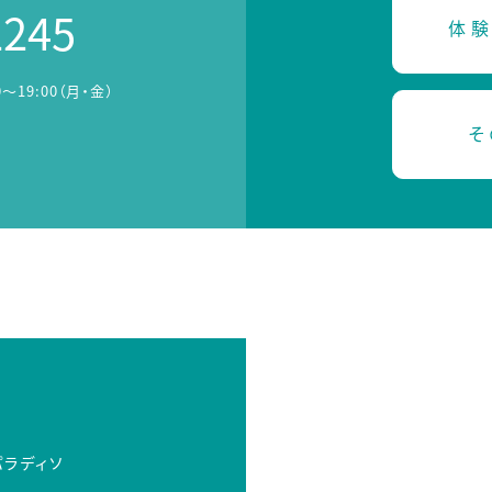
2245
体験
0～19:00（月・金）
そ
パラディソ