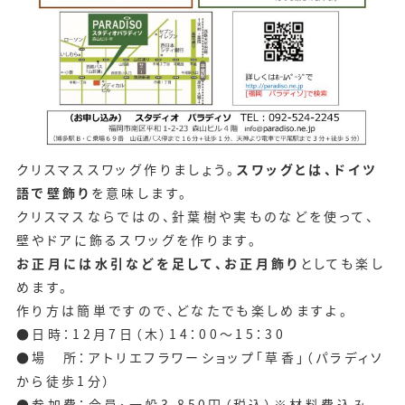
クリスマススワッグ作りましょう。
スワッグとは、ドイツ
語で壁飾り
を意味します。
クリスマスならではの、針葉樹や実ものなどを使って、
壁やドアに飾るスワッグを作ります。
お正月には水引などを足して、お正月飾り
としても楽し
めます。
作り方は簡単ですので、どなたでも楽しめますよ。
●日時：12月7日（木）14：00～15：30
●場 所：アトリエフラワーショップ「草香」（パラディソ
から徒歩1分）
●参加費：会員・一般3,850円（税込）※材料費込み