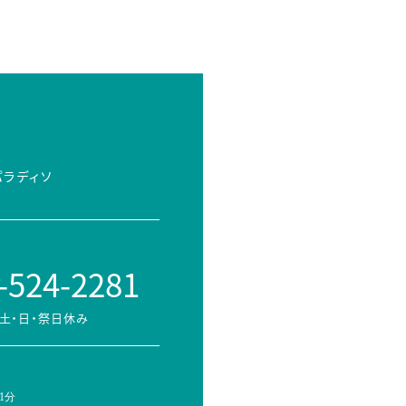
パラディソ
-524-2281
土・日・祭日休み