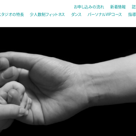
お申し込みの流れ
新着情報
認
スタジオの特長
少人数制フィットネス
ダンス
パーソナルVIPコース
指導