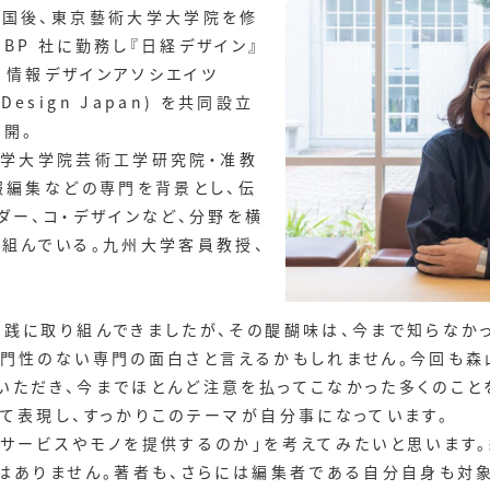
帰国後、東京藝術大学大学院を修
BP 社に勤務し『日経デザイン』
j 情報デザインアソシエイツ
on Design Japan) を共同設立
開。
州大学大学院芸術工学研究院・准教
報編集などの専門を背景とし、伝
ダー、コ・デザインなど、分野を横
り組んでいる。九州大学客員教授、
践に取り組んできましたが、その醍醐味は、今まで知らなか
専門性のない専門の面白さと言えるかもしれません。今回も森
いただき、今までほとんど注意を払ってこなかった多くのこと
て表現し、すっかりこのテーマが自分事になっています。
サービスやモノを提供するのか」を考えてみたいと思います
ではありません。著者も、さらには編集者である自分自身も対