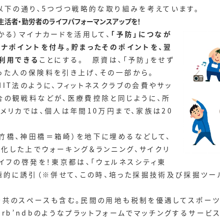
以下の通り、5つづつ戦略的な取り組みを考えています。
ら生活者・勤労者のライフパフォーマンスアップを！
かる）マイナカードを活用して、
「予防」につなが
ナポイントを付与。貯まったそのポイントを、翌
利用できる
ことにする。 原資は、「予防」をせず
った人の保険料を引き上げ、その一部から。
IT法のように、フィットネスクラブの会費やサッ
合の観戦料などが、医療費控除と同じように、所
メリカでは、個人は年間10万円まで、家族は20
竹橋、神田橋＝箱崎）を地下に埋めるなどして、
化した上でウォーキング＆ランニング、サイクリ
イフの啓発を！東京都は、「ウェルネスシティ東
積極的に誘引（※併せて、この時、培った採掘技術及び採掘ツ
公共のスペースも含む。民間の用地も税制を優遇してスポーツ
Airb’ndbのようなプラットフォームでマッチングするサー