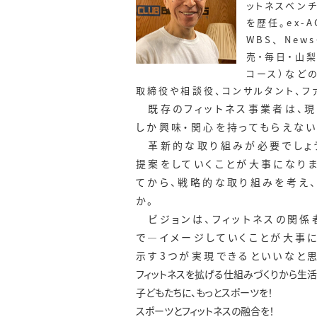
ットネスベン
を歴任。ex-
WBS、 Ne
売・毎日・山梨
コース）など
取締役や相談役、コンサルタント、フ
既存のフィットネス事業者は、現
しか興味・関心を持ってもらえない
革新的な取り組みが必要でしょう
提案をしていくことが大事になり
てから、戦略的な取り組みを考え
か。
ビジョンは、フィットネスの関係者
で―イメージしていくことが大事
示す3つが実現できるといいなと思
フィットネスを拡げる仕組みづくりから生活
子どもたちに、もっとスポーツを！
スポーツとフィットネスの融合を！