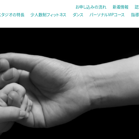
お申し込みの流れ
新着情報
認
スタジオの特長
少人数制フィットネス
ダンス
パーソナルVIPコース
指導