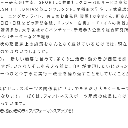
チャー研究会)主宰、 SPORTEＣ共催社。グローバルサービス
ACSM HFI、BMIA公認コンサルタント。早稲田大学卒 、ア式蹴
wsモーニングサテライト、 有吉のお金発見 突撃！カネオくん、所さ
日日・日経などの新聞各紙、 『レジャー白書』 ・ 『エイムの挑戦
の講演多数。大手各社からベンチャー、新規参入企業や総合研究所
ァシリテーターなどを経験
状の延長線上の施策をなんとなく続けているだけでは、現在
のではないでしょうか。
。 新しい顧客も含めて、多くの生活者・勤労者が価値を感じ
ますが、いきなりそこを考える前に、自社が実現したいビジョ
、一つひとつ丁寧に実行＝改善を繰り返すことをしていくこと
にせよ、スポーツの関係者にせよ、できるだけ大きく―ルーフ
になります。 ぼくは、フィットネススポーツ産業の成長に向
っています。
者、勤労者のライフパフォーマンスアップを！