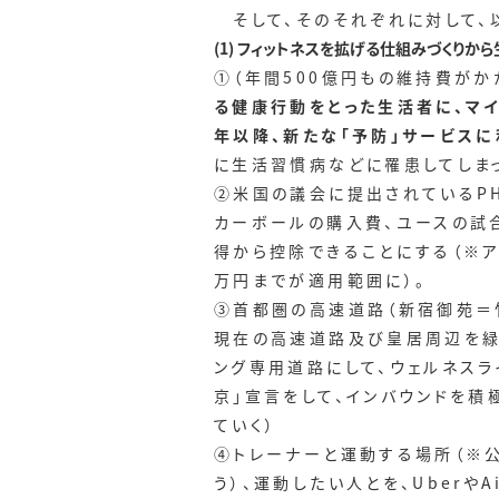
そして、そのそれぞれに対して、
(1) フィットネスを拡げる仕組みづくりか
①（年間500億円もの維持費がか
る健康行動をとった生活者に、マイ
年以降、新たな「予防」サービスに
に生活習慣病などに罹患してしま
②米国の議会に提出されているPH
カーボールの購入費、ユースの試
得から控除できることにする（※ア
万円までが適用範囲に）。
③首都圏の高速道路（新宿御苑＝
現在の高速道路及び皇居周辺を緑
ング専用道路にして、ウェルネスラ
京」宣言をして、インバウンドを
ていく）
④トレーナーと運動する場所（※
う）、運動したい人とを、Uberや