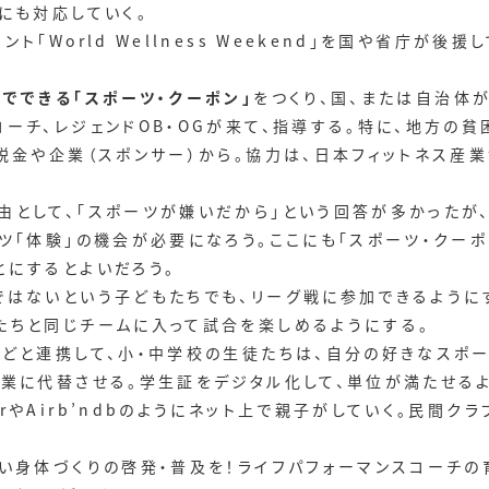
にも対応していく。
「World Wellness Weekend」を国や省庁が後援
でできる「スポーツ・クーポン」
をつくり、国、または自治体
ーチ、レジェンドOB・OGが来て、指導する。特に、地方の貧
税金や企業（スポンサー）から。協力は、日本フィットネス産業協
由として、「スポーツが嫌いだから」という回答が多かったが
ツ「体験」の機会が必要になろう。ここにも「スポーツ・クーポ
とにするとよいだろう。
はないという子どもたちでも、リーグ戦に参加できるようにす
たちと同じチームに入って試合を楽しめるようにする。
などと連携して、小・中学校の生徒たちは、自分の好きなスポ
業に代替させる。学生証をデジタル化して、単位が満たせるよ
rやAirb’ndbのようにネット上で親子がしていく。民間ク
くい身体づくりの啓発・普及を！ライフパフォーマンスコーチ