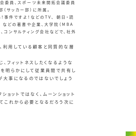
座談会委員、スポーツ未来開拓会議委員
球部（サッカー部）に所属。
ん！事件ですよ！などのTV、 朝日・読
』 などの著書や企業、大学院（MBA
、コンサルティング会社などで、社外
、利用している顧客と同質的な層
、フィットネスしたくなるような
ンを明らかにして従業員間で共有し
が大事になるのではないでしょう
ショットではなく、ムーンショット
けてこれから必要となるだろう次に