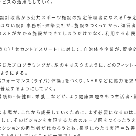
ービスの活用もしていく。
画設計段階から公共スポーツ施設の指定管理者になれる「予
ではない設計事務所・建築会社が、施設をつくってから、運営
グコストがかかる施設ができてしまうだけでなく、利用する市
うな）「セカンドアスリート」に対して、自治体や企業が、資金
じたプログラミングが、駅のキオスクのように、どのフィット
ようにする。
パフォーマンス（ライパ）体操」をつくり、NHKなどに協力を
普及するようにしていく。
看護師・保健師、栄養士などが、より健康課題をもつ生活者・
ス市場が、これから成長していくために、まず必要になるのは
そして、そのビジョンを実現するためのループ図をつくったう
セクションの担当者が代わろうとも、長期にわたり実行＝改善
るようにしていくことが大事でしょう。