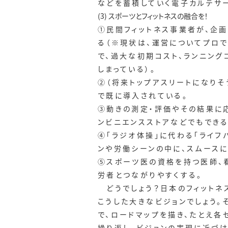
などを蓄積していく電子カルテサ
(3) スポーツとフィットネスの融合を！
①民間フィットネス事業者が、企
る（※現状は、運営についてプロ
で、過大な初期コスト、ランニン
しまっている）。
②（将来トップアスリートになりそ
で既に導入されている。
③動きの測定・評価やその結果に応
ンビニエンスストアなどでもできる
④「ラジオ体操」に代わる「ライフ
ンや労働シーンの中に、スムースに
⑤スポーツ医の資格を持つ医師、
労者とつながりやすくする。
どうでしょう？日本のフィットネ
こうした大きなビジョンでしょう。
で、ロードマップを描き、たとえ各
繰り返し、ビジョンの実現に近づけ