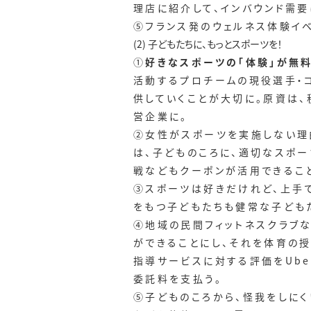
理店に紹介して、インバウンド需要
⑤フランス発のウェルネス体験イベント
(2) 子どもたちに、もっとスポーツを！
①
好きなスポーツの「体験」が無料
活動するプロチームの現役選手・コ
供していくことが大切に。原資は、
営企業に。
②女性がスポーツを実施しない理
は、子どものころに、適切なスポー
戦などもクーポンが活用できるこ
③スポーツは好きだけれど、上手で
をもつ子どもたちも健常な子ども
④地域の民間フィットネスクラブ
ができることにし、それを体育の授
指導サービスに対する評価をUbe
委託料を支払う。
⑤子どものころから、怪我をしに