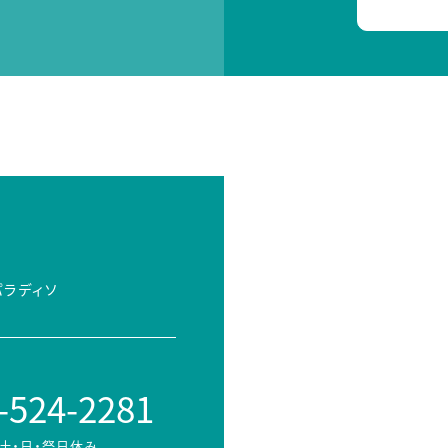
パラディソ
-524-2281
土・日・祭日休み