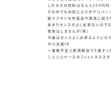
しかもその材料はなんと100円均
その中でもお気に入りがデコパー
紙ナプキンを布製品や家具に貼り
あまりセンスがよく出来ないので
使用はしませんが(笑)
今後はセンスよく
出来るようにな
今川友美IR
～運動不足と肥満解消で５歳すっ
ニコニコペースのフィットネススタ