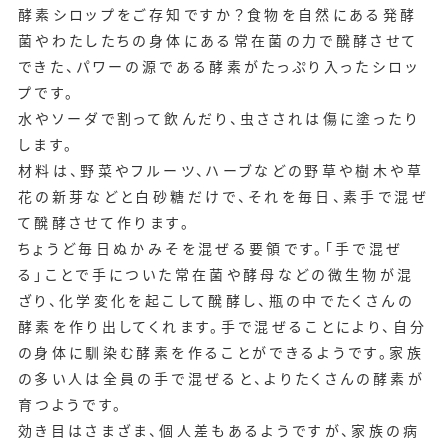
酵素シロップをご存知ですか？食物を自然にある発酵
菌やわたしたちの身体にある常在菌の力で醗酵させて
できた、パワーの源である酵素がたっぷり入ったシロッ
プです。
水やソーダで割って飲んだり、虫さされは傷に塗ったり
します。
材料は、野菜やフルーツ、ハーブなどの野草や樹木や草
花の新芽などと白砂糖だけで、それを毎日、素手で混ぜ
て醗酵させて作ります。
ちょうど毎日ぬかみそを混ぜる要領です。「手で混ぜ
る」ことで手についた常在菌や酵母などの微生物が混
ざり、化学変化を起こして醗酵し、瓶の中でたくさんの
酵素を作り出してくれます。手で混ぜることにより、自分
の身体に馴染む酵素を作ることができるようです。家族
の多い人は全員の手で混ぜると、よりたくさんの酵素が
育つようです。
効き目はさまざま、個人差もあるようですが、家族の病