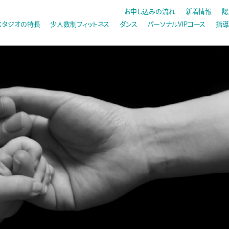
お申し込みの流れ
新着情報
認
スタジオの特長
少人数制フィットネス
ダンス
パーソナルVIPコース
指導