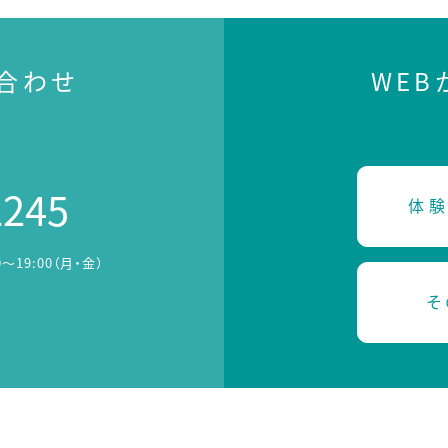
合わせ
WE
2245
体験
0～19:00（月・金）
そ