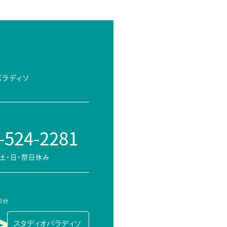
パラディソ
-524-2281
土・日・祭日休み