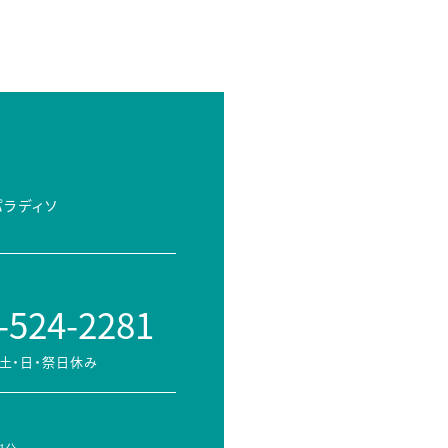
パラディソ
-524-2281
土・日・祭日休み