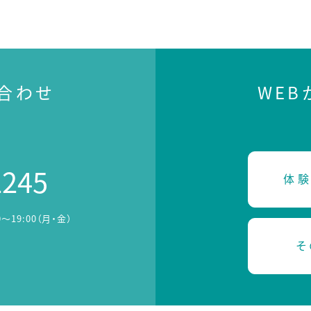
合わせ
WE
2245
体験
0～19:00（月・金）
そ