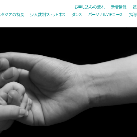
お申し込みの流れ
新着情報
認
スタジオの特長
少人数制フィットネス
ダンス
パーソナルVIPコース
指導