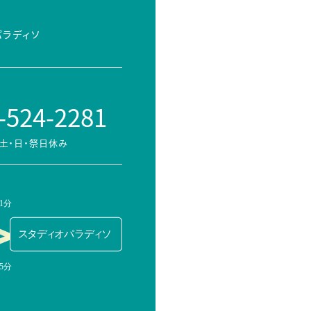
パラディソ
-524-2281
土・日・祭日休み