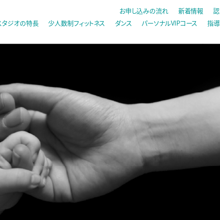
お申し込みの流れ
新着情報
認
スタジオの特長
少人数制フィットネス
ダンス
パーソナルVIPコース
指導