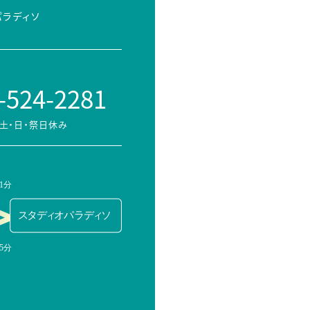
パラディソ
-524-2281
土・日・祭日休み