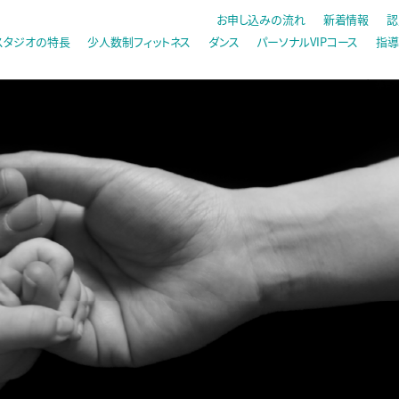
お申し込みの流れ
新着情報
認
スタジオの特長
少人数制フィットネス
ダンス
パーソナルVIPコース
指導