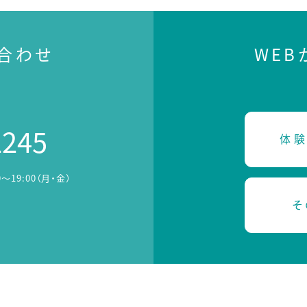
合わせ
WE
2245
体験
0～19:00（月・金）
そ