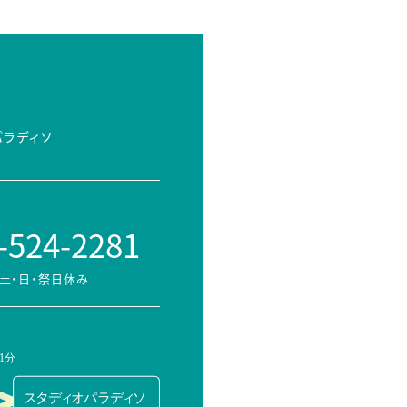
パラディソ
-524-2281
土・日・祭日休み