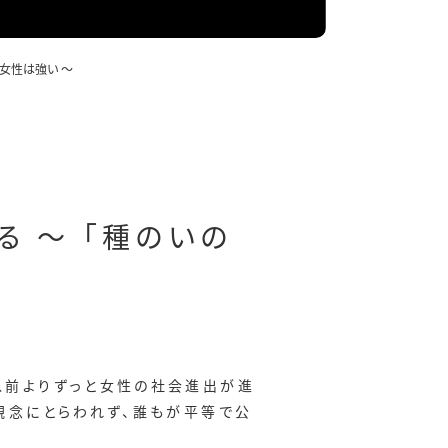
―女性は強い ～
 ～ 「種のいの
以前よりずっと女性の社会進出が進
観念にとらわれず、誰もが平等で公