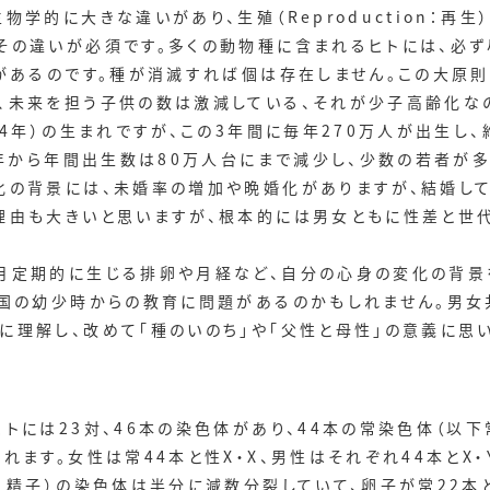
学的に大きな違いがあり、生殖（Reproduction：再
その違いが必須です。多くの動物種に含まれるヒトには、必ず
」があるのです。種が消滅すれば個は存在しません。この大原
、未来を担う子供の数は激減している、それが少子高齢化な
4年）の生まれですが、この3年間に毎年270万人が出生し、
9年から年間出生数は80万人台にまで減少し、少数の若者が
化の背景には、未婚率の増加や晩婚化がありますが、結婚し
理由も大きいと思いますが、根本的には男女ともに性差と世
定期的に生じる排卵や月経など、自分の心身の変化の背景
が国の幼少時からの教育に問題があるのかもしれません。男女
に理解し、改めて「種のいのち」や「父性と母性」の意義に思
には23対、46本の染色体があり、44本の常染色体（以下常
れます。女性は常44本と性X・X、男性はそれぞれ44本とX
、精子）の染色体は半分に減数分裂していて、卵子が常22本と