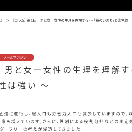
せ
【コラム】 第１回 男と女―女性の生理を理解する ～ 「種のいのち」と染色体
メールマガジン
回 男と女―女性の生理を理解する
性は強い ～
速に進行し、総人口も労働力人口も減少していますので、
業家も増えています。さらに、性別による役割分担などの固定
ダーフリーの考えが浸透してきました。