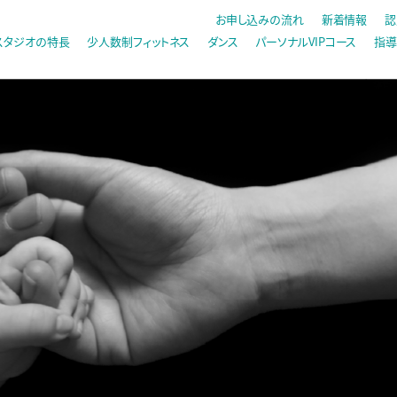
お申し込みの流れ
新着情報
認
スタジオの特長
少人数制フィットネス
ダンス
パーソナルVIPコース
指導