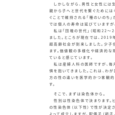
しかしながら、男性と女性には生物
親から子へと世代を繋ぐためには
ぐことで維持される「種のいのち
では個人の寿命は延びていますが
私は「団塊の世代」（昭和22～2
ました。ところが現在では、201
超高齢社会が到来しました。少子
ます。価値観の多様化や経済的な
ていると感じています。
私は産婦人科の医師ですが、毎月
惧を抱いてきました。これは、わ
方の性の違いを医学的かつ客観的
す。
そこで、まずは染色体から。
性別は性染色体で決まります。ヒト
の性染色体（以下性）で性が決定さ
よって成立しますが、配偶子（卵子