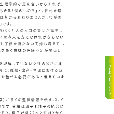
生）生理学的な意味合いからすれば、
尽きる「個のいのち」と、世代を繋
則は昔から変わりませんが、わが国
のです。
約800万人の人口の集団が誕生し
多くの老人を支えなければならない
ても子供を持たない夫婦も増えてい
代を繋ぐ意味の理解不足が関係し
を理解していない女性の多さに危
コーポレートサイト
共に、妊娠・出産・育児における双
いを馳せる必要があると考えていま
）が多くの遺伝情報を伝え、X、Y
・Yです。受精は卵子と精子の結合に
性X、精子が常22本と性はXかY。