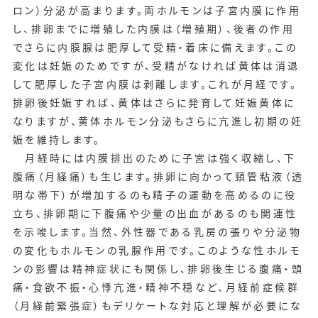
ロン）分泌が高まります。両ホルモンは子宮内膜に作用
し、排卵までに増殖した内膜は（増殖期）、後者の作用
でさらに内膜腺は肥厚して受精・着床に備えます。この
変化は妊娠のためですが、受精がなければ黄体は消退
して肥厚した子宮内膜は剥離します。これが月経です。
排卵後妊娠すれば、黄体はさらに発育して妊娠黄体に
なりますが、黄体ホルモン分泌もさらに亢進し初期の妊
娠を維持します。
月経時には内膜排出のために子宮は強く収縮し、下
腹痛（月経痛）も生じます。排卵に向かって頸管粘液（透
明な帯下）が増加するのも精子の運動を高めるのに役
立ち、排卵期に下腹痛や少量の出血があるのも関連性
を示唆します。当然、外性器である乳房の張りや分泌物
の変化もホルモンの乳腺作用です。このような性ホルモ
ンの影響は精神症状にも関係し、排卵後生じる腹痛・頭
痛・食欲不振・心悸亢進・精神不穏など、月経前症候群
（月経前緊張症）もデリケートな対応と理解が必要にな