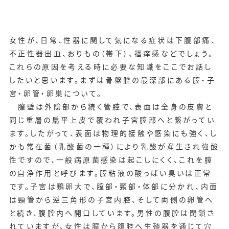
女性が、日常、性器に関して気になる症状は下腹部痛、
不正性器出血、おりもの（帯下）、掻痒感などでしょう。
これらの原因を考える時に必要な知識をここでお話し
したいと思います。まずは骨盤腔の最深部にある膣・子
宮・卵管・卵巣について。
膣壁は外陰部から続く管腔で、表面は全身の皮膚と
同じ重層の扁平上皮で覆われ子宮膣部へと繋がってい
ます。したがって、表面は物理的接触や感染にも強く、し
かも常在菌（乳酸菌の一種）により乳酸が産生され強酸
性ですので、一般病原菌感染は起こしにくく、これを膣
の自浄作用と呼びます。膣粘液の酸っぱい臭いは正常
です。子宮は鶏卵大で、膣部・頸部・体部に分かれ、内面
は頸管から逆三角形の子宮内腔、そして両側の卵管へ
と続き、腹腔内へ開口しています。男性の腹腔は閉鎖さ
れていますが、女性は膣から腹腔へ生殖器を通じて穴