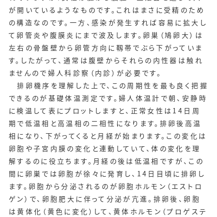
が開いているようなものです。これはまさに受精のため
の構造なのです。一方、感染が発生すれば容易に拡大し
て卵管炎や腹膜炎にまで波及します。卵巣（鳩卵大）は
左右の骨盤壁から卵管方向に靱帯でぶら下がっていま
す。したがって、通常は腹壁からそれらの内性器は触れ
ませんので婦人科診察（内診）が必要です。
排卵機序を理解した上で、この周期性を最も良く把握
できるのが基礎体温測定です。婦人体温計で朝、安静時
に検温して表にプロットしますと、正常女性は14日周
期で低温相と高温相の二相性になります。排卵後高温
相になり、下がってくると月経が始まります。この変化は
卵胞や子宮内膜の変化と連動していて、体の変化を理
解するのに役立ちます。月経の後は低温相ですが、この
間に卵巣では卵胞が徐々に発育し、14日目頃に排卵し
ます。卵胞から分泌されるのが卵胞ホルモン（エストロ
ゲン）で、卵胞肥大に伴って分泌が亢進。排卵後、卵胞
は黄体化（黄色に変化）して、黄体ホルモン（プロゲステ