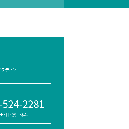
パラディソ
-524-2281
土・日・祭日休み