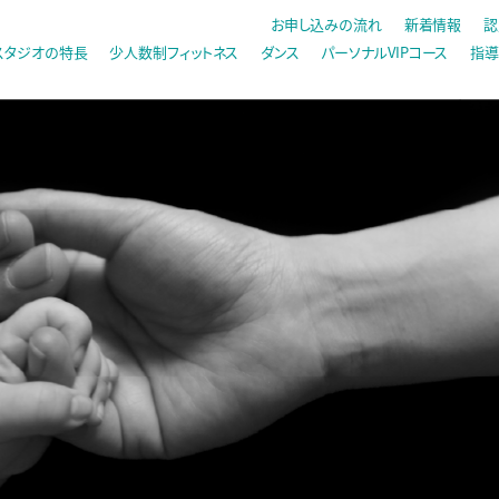
お申し込みの流れ
新着情報
認
スタジオの特長
少人数制フィットネス
ダンス
パーソナルVIPコース
指導