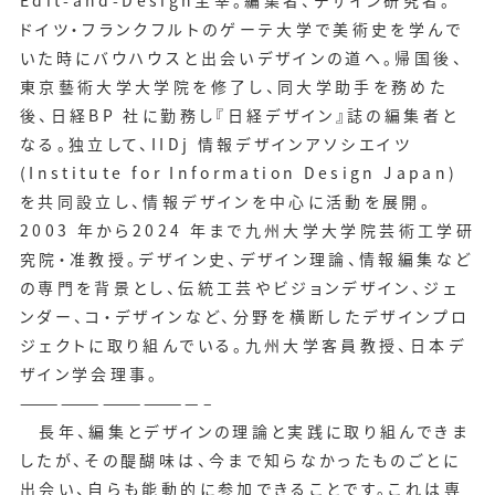
Edit-and-Design主宰。編集者、デザイン研究者。
ドイツ・フランクフルトのゲーテ大学で美術史を学んで
いた時にバウハウスと出会いデザインの道へ。帰国後、
東京藝術大学大学院を修了し、同大学助手を務めた
後、日経BP 社に勤務し『日経デザイン』誌の編集者と
なる。独立して、IIDj 情報デザインアソシエイツ
(Institute for Information Design Japan)
を共同設立し、情報デザインを中心に活動を展開。
2003 年から2024 年まで九州大学大学院芸術工学研
究院・准教授。デザイン史、デザイン理論、情報編集など
の専門を背景とし、伝統工芸やビジョンデザイン、ジェ
ンダー、コ・デザインなど、分野を横断したデザインプロ
ジェクトに取り組んでいる。九州大学客員教授、日本デ
ザイン学会理事。
—————————————–
長年、編集とデザインの理論と実践に取り組んできま
したが、その醍醐味は、今まで知らなかったものごとに
出会い、自らも能動的に参加できることです。これは専