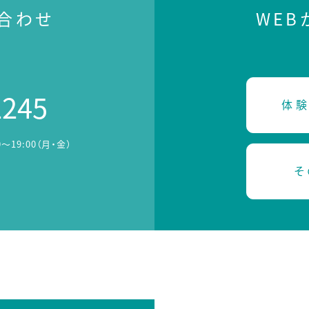
合わせ
WE
2245
体験
0～19:00（月・金）
そ