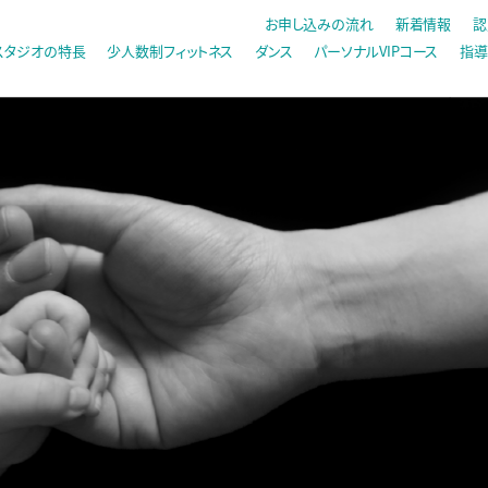
お申し込みの流れ
新着情報
認
スタジオの特長
少人数制フィットネス
ダンス
パーソナルVIPコース
指導