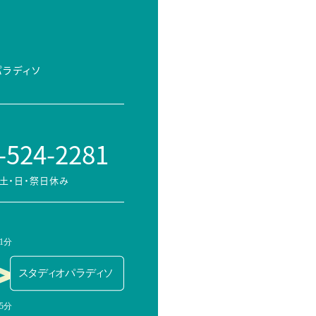
パラディソ
-524-2281
土・日・祭日休み