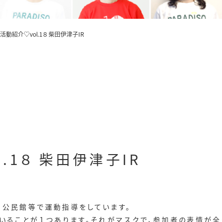
R活動紹介♡vol.1８ 柴田伊津子IR
l.1８ 柴田伊津子IR
て公民館等で運動指導をしています。
ていることが１つあります。それがマスクで、参加者の表情が