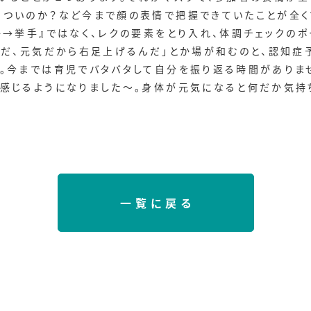
きついのか？など今まで顔の表情で把握できていたことが全く
か→挙手』ではなく、レクの要素をとり入れ、体調チェックの
うだ、元気だから右足上げるんだ」とか場が和むのと、認知症
た。今までは育児でバタバタして自分を振り返る時間がありま
と感じるようになりました〜。身体が元気になると何だか気持
一覧に戻る