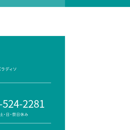
パラディソ
-524-2281
土・日・祭日休み