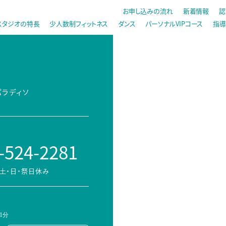
お申し込みの流れ
新着情報
認
スタジオの特長
少人数制フィットネス
ダンス
パーソナルVIPコース
指導
パラディソ
-524-2281
土・日・祭日休み