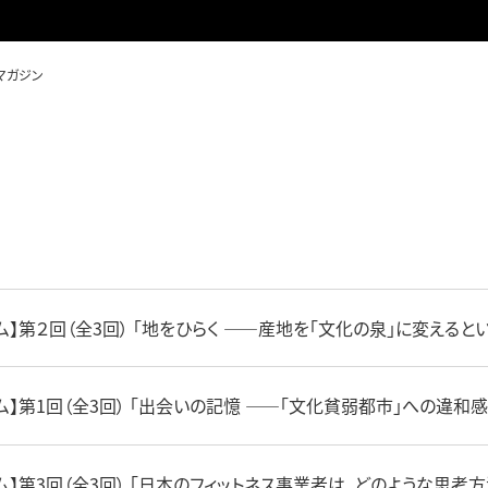
マガジン
ム】第２回（全3回） 「地をひらく ——産地を「文化の泉」に変えると
ム】第1回（全3回） 「出会いの記憶 ——「文化貧弱都市」への違和感
ム】第3回（全3回） 「日本のフィットネス事業者は、どのような思