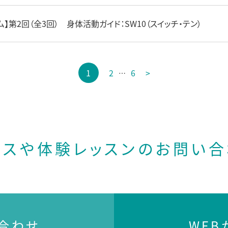
ム】第2回（全3回） 身体活動ガイド：SW10（スイッチ・テン）
1
2
6
>
…
ースや体験レッスンの
お問い合
合わせ
WE