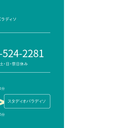
パラディソ
-524-2281
土・日・祭日休み