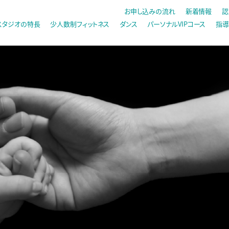
お申し込みの流れ
新着情報
認
スタジオの特長
少人数制フィットネス
ダンス
パーソナルVIPコース
指導