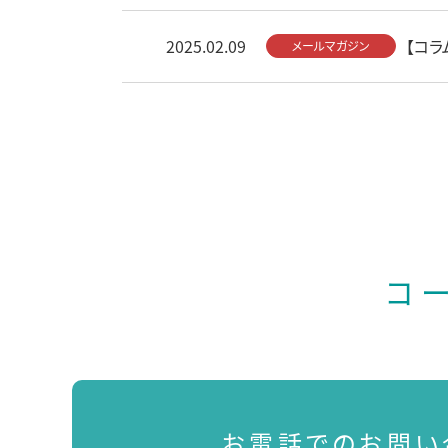
2025.02.09
【コラ
メールマガジン
投
稿
の
ペ
ー
ジ
コ
送
り
お電話でのお問い